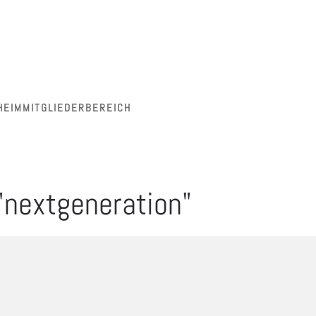
HEIM
MITGLIEDERBEREICH
"nextgeneration"